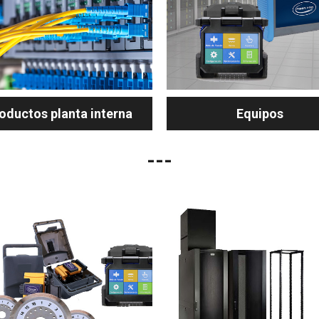
oductos planta interna
Equipos
---