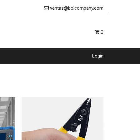
ventas@bolcompany.com
0
Login