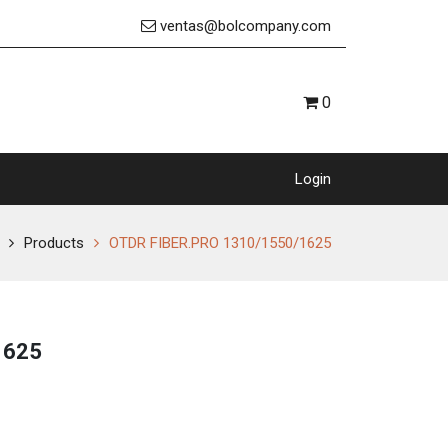
ventas@bolcompany.com
0
Login
Products
OTDR FIBER.PRO 1310/1550/1625
1625